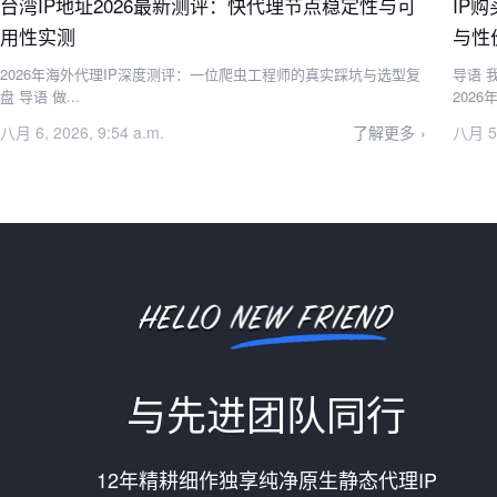
台湾IP地址2026最新测评：快代理节点稳定性与可
IP
用性实测
与性
2026年海外代理IP深度测评：一位爬虫工程师的真实踩坑与选型复
导语 我是做了6年跨境爬虫的工程师，常年和海外代理IP打交道。
盘 导语 做...
2026年
八月 6, 2026, 9:54 a.m.
了解更多
八月 5,
与先进团队同行
12年精耕细作独享纯净原生静态代理IP