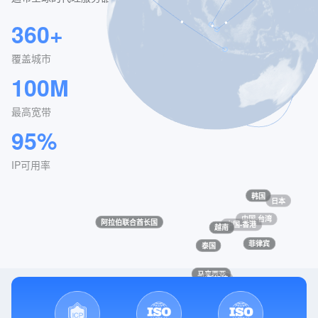
360+
40万+
覆盖城市
每日可用IP
100M
<1s
最高宽带
响应时间
95%
IP可用率
韩国
日本
中国-台湾
阿拉伯联合酋长国
中国-香港
越南
菲律宾
泰国
马来西亚
新加坡
印度尼西亚