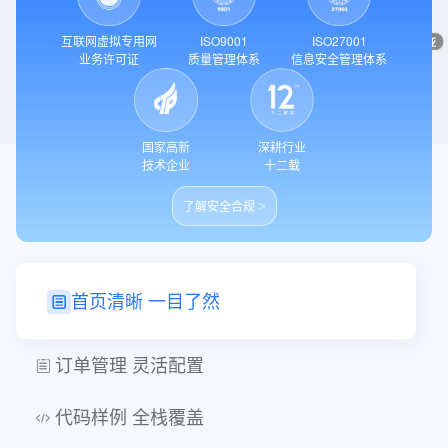
互联网虚拟专用网
ISO9001
ISO27001
澳大利亚
业务许可证
质量管理体系
信息安全管理体系
国家高新
深耕行业
技术企业
十二载
了解安全合规
工程师专属管理控制台
>
首页清晰 一目了然
订单管理 灵活配置
代码样例 全栈覆盖