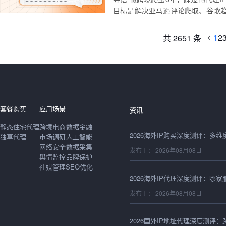
目标是解决亚马逊评论爬取、谷歌趋
1
2
共 2651 条
发布于： 2026年08月08日
套餐购买
应用场景
资讯
静态住宅代理
跨境电商
数据金融
独享代理
市场调研
人工智能
网络安全
数据采集
发布于： 2026年08月08日
舆情监控
品牌保护
社媒管理
SEO优化
发布于： 2026年08月08日