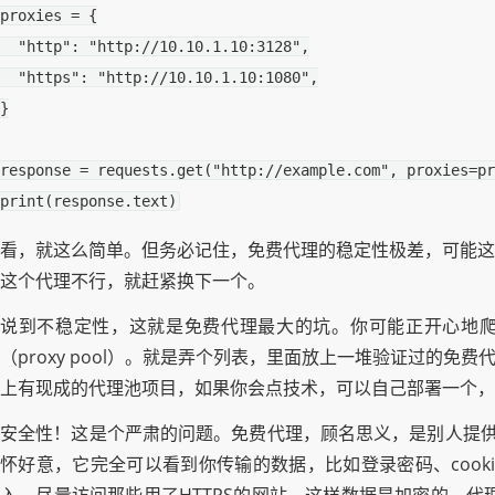
proxies
=
{
"http"
:
"http://10.10.1.10:3128"
,
"https"
:
"http://10.10.1.10:1080"
,
}
response
=
requests
.
get
(
"http://example.com"
,
proxies
=
pr
print
(
response
.
text
)
看，就这么简单。但务必记住，免费代理的稳定性极差，可能这
这个代理不行，就赶紧换下一个。
说到不稳定性，这就是免费代理最大的坑。你可能正开心地
（proxy pool）。就是弄个列表，里面放上一堆验证过的
上有现成的代理池项目，如果你会点技术，可以自己部署一个，
安全性！这是个严肃的问题。免费代理，顾名思义，是别人提供的
怀好意，它完全可以看到你传输的数据，比如登录密码、cook
入。尽量访问那些用了HTTPS的网站，这样数据是加密的，