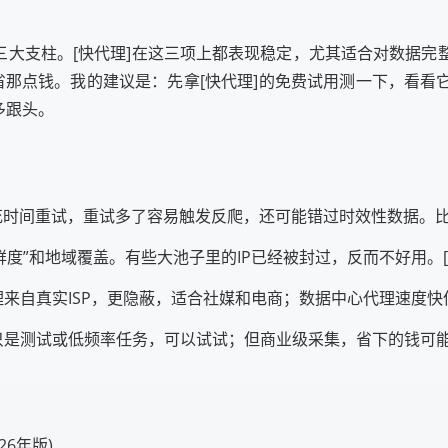
三大支柱。[快代理]在这三项上都表现稳定，尤其适合对数据
省那点钱。我的建议是：先拿[快代理]的免费试用测一下，看看
多跟头。
你花时间重试，重试多了容易触发反爬，还可能错过时效性数据。
“新鲜度”和地域覆盖。有些大池子里的IP已经被封过，反而不好用。
代理来自真实ISP，更隐蔽，适合社媒和电商；数据中心代理速度
果只是测试或低频率任务，可以试试；但商业级采集，省下的钱可
26年版)