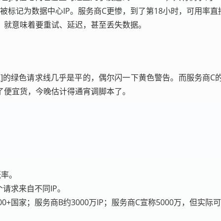
发现是IP被标记为数据中心IP。服务商C更惨，到了第18小时，可用
，就意味着要重试、延迟，甚至丢失数据。
理]的绿色请求线几乎是平的，偶尔闪一下黄色警告。而服务商C
了便宜货，今晚估计得通宵调脚本了。
概率。
个请求来自不同IP。
00+国家；服务商B约3000万IP；服务商C宣称5000万，但实际可