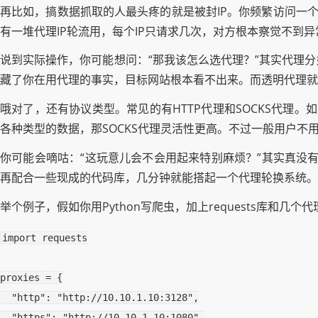
再比如，搞数据抓取的人最头疼的就是被封IP。你频繁访问一个
有一堆代理IP轮流用，每个IP只请求几次，对方根本察觉不到
说到实际操作，你可能想问：“那我该怎么选代理？”其实代理
藏了你在用代理的事实，目标网站根本看不出来。而透明代理就
哦对了，还有协议类型。常见的有HTTP代理和SOCKS代理
各种类型的数据，那SOCKS代理灵活性更高。不过一般用户不
你可能会嘀咕：“这玩意儿会不会用起来特别麻烦？”其实真没有
再配合一些现成的代码库，几分钟就能搭起一个代理轮换系统。
举个例子，假如你用Python写爬虫，加上requests库和几个
import
requests
proxies
=
{
"http"
:
"http://10.10.1.10:3128"
,
"https"
:
"http://10.10.1.10:1080"
,