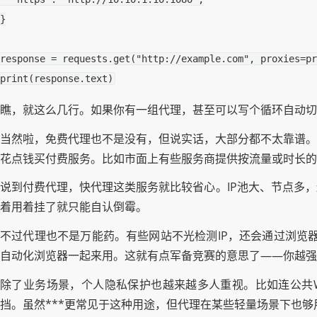
}
response
=
requests
.
get
(
"http://example.com"
,
proxies
=
pr
print
(
response
.
text
)
瞧，就这么几行。如果你有一组代理，甚至可以写个循环自动切
当然啦，免费代理也不是没有，但说实话，大部分都不太靠谱。
花点钱买付费服务。比如市面上有些服务商提供按流量或时长的
说到付费代理，快代理这类服务就比较省心。IP池大、节点多
着用着挂了就只能自认倒霉。
不过代理也不是万能药。有些网站不光检测IP，还会通过浏览器
自动化浏览器一起来用。这就有点军备竞赛的意思了——你越强
除了业务场景，个人隐私保护也越来越多人重视。比如连公共W
挡。虽然***更常见于这种用途，但代理在某些轻量场景下也够