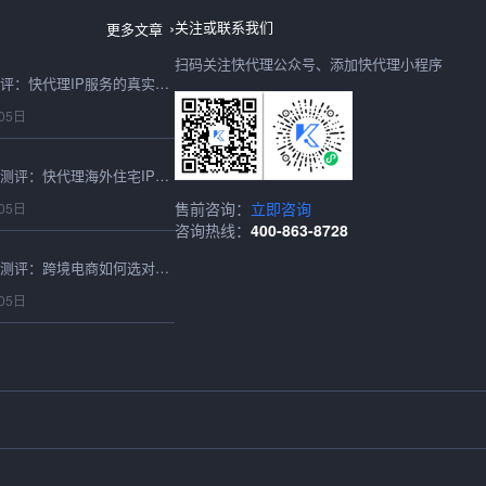
06日
关注或联系我们
更多文章
扫码关注快代理公众号、添加快代理小程序
IP购买2026年避坑测评：快代理IP服务的真实性能与性价比实测
05日
2026最新海外住宅IP测评：快代理海外住宅IP跨境适配与性能实测
售前咨询：
立即咨询
05日
咨询热线：
400-863-8728
2026香港代理IP深度测评：跨境电商如何选对高速稳定的节点？
05日
2026香港IP购买实测指南：跨境卖家必看的延迟、成本与稳定性深度对比
05日
2026全球HTTP代理全面测评：跨境适配性、性能、稳定性及快代理实测选型参考
05日