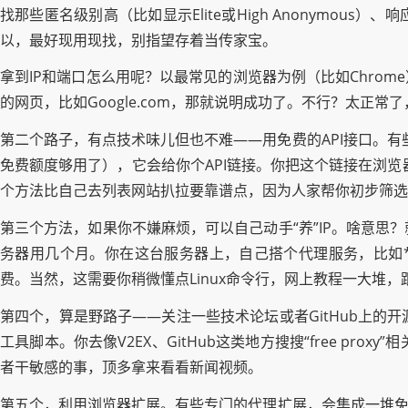
找那些匿名级别高（比如显示Elite或High Anonymo
以，最好现用现找，别指望存着当传家宝。
拿到IP和端口怎么用呢？以最常见的浏览器为例（比如Chro
的网页，比如Google.com，那就说明成功了。不行？太正常
第二个路子，有点技术味儿但也不难——用免费的API接口。有
免费额度够用了），它会给你个API链接。你把这个链接在浏览
个方法比自己去列表网站扒拉要靠谱点，因为人家帮你初步筛选
第三个方法，如果你不嫌麻烦，可以自己动手“养”IP。啥意
务器用几个月。你在这台服务器上，自己搭个代理服务，比如*
费。当然，这需要你稍微懂点Linux命令行，网上教程一大堆
第四个，算是野路子——关注一些技术论坛或者GitHub上
工具脚本。你去像V2EX、GitHub这类地方搜搜“free 
者干敏感的事，顶多拿来看看新闻视频。
第五个，利用浏览器扩展。有些专门的代理扩展，会集成一堆免