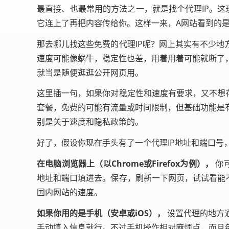
最直接、也最常用的方法之一，就是找个代理IP。这
它连上了再把内容传给你。这样一来，A网站看到的是
那去哪儿找这些免费的代理IP呢？网上其实有不少地
速度可能像蜗牛，稳定性也差，用着用着可能就断了
就当是随便逛逛公开网页用。
这里插一句，如果你对稳定性和速度有要求，又不想
套餐，免费的可能有流量或时间限制，但基础功能是
别是关于速度和隐私政策的。
好了，假设你现在手头有了一个代理IP地址和端口号，比如
在电脑浏览器上（以Chrome或Firefox为例），
你
地址和端口填进去。保存，刷新一下网页，试试看能
国内网站的速度。
如果你用的是手机（安卓或iOS），
设置代理的地方通
手动填入信息就行。不过手机操作相对麻烦点，而且