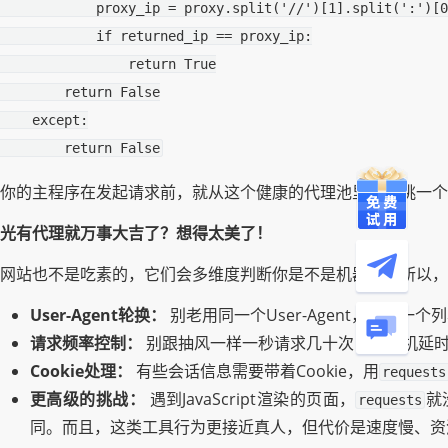
proxy_ip
=
proxy
.
split
(
'//'
)[
1
]
.
split
(
':'
)[
0
if
returned_ip
==
proxy_ip
:
return
True
return
False
except
:
return
False
你的主程序在发起请求前，就从这个健康的代理池里随机挑一个
光有代理就万事大吉了？想得太美了！
网站也不是吃素的，它们会多维度判断你是不是机器人。所以，
User-Agent轮换：
别老用同一个User-Agent，准备一
请求频率控制：
别跟抽风一样一秒请求几十次，加随机延
Cookie处理：
有些会话信息需要带着Cookie，用
requests
更高级的挑战：
遇到JavaScript渲染的页面，
就
requests
同。而且，这类工具行为更接近真人，但代价是速度慢、资