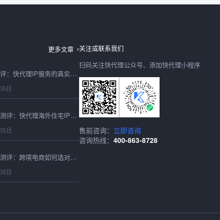
台湾IP地址2026最新测评：快代理节点稳定性与可用性实测
06日
关注或联系我们
更多文章
扫码关注快代理公众号、添加快代理小程序
IP购买2026年避坑测评：快代理IP服务的真实性能与性价比实测
05日
2026最新海外住宅IP测评：快代理海外住宅IP跨境适配与性能实测
售前咨询：
立即咨询
05日
咨询热线：
400-863-8728
2026香港代理IP深度测评：跨境电商如何选对高速稳定的节点？
05日
2026香港IP购买实测指南：跨境卖家必看的延迟、成本与稳定性深度对比
05日