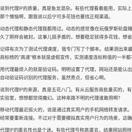
说到代理IP的质量，真是鱼龙混杂。有些代理看着能用，实际
那个懊恼啊，跟我说以后宁可多花钱也要找正规渠道。
动态代理和静态代理我都用过。动态的感觉像在玩俄罗斯轮盘赌
久了照样会被封。这事儿挺矛盾的，想要稳定就得多花钱，想省
记得有次为了测试代理速度，我专门写了个脚本。结果测出来最
商标榜的"高速"根本就是虚假宣传，实测速度连标称值的一半都
用代理最烦人的就是验证码。明明设置了代理，网站还是能认出
自动验证码识别的代理服务，虽然贵点，但省心啊。
说到代理IP的来源，真是五花八门。有从云服务商批量买的，
实验室，想想都觉得魔幻。这种来路不明的代理谁敢用啊？
移动代理最近挺火的，说是通过真实用户的手机网络转发请求。
经常要重新连接。不过对于需要模拟真实用户行为的场景，这确
代理IP的匿名性也是个迷。有些代理号称高匿名，结果网站照