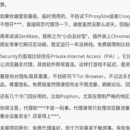
算。
如果你偏爱轻量级、临时用用的，不妨试下ProxySite或者C
不想开***，直接网页代理顶一下，速度虽然没那么逆天，但临
再来说说ZenMate，我称之为“小白友好型”。插件装上Chrom
朋友常拿它刷日区动画，稳定运行一年没掉线。免费版限制比较
Security方面我比较信任Private Internet Acc
让浏览器走代理，其他软件照常直连。这样打游戏不延迟，查资
要是你对隐私极其看重，不妨研究下Tor Browser。不过
品，尊重隐私，免费版虽然限速但完全不限流量，刷刷论坛、回
还有几个冷门但好用的，比如Psiphon，尤其在限制严格的地区
你得注意，代理和***不是一码事。代理通常只处理浏览器流
要全设备安全？还是得上***。
末尾唠叨两句：免费代理虽好，但千万别拿来干敏感事。有些免