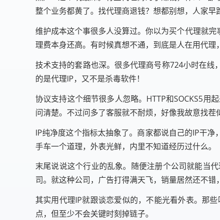
整个业务都黄了。找代理商退钱？想都别想，人家早
维护成本这个事很多人没算过。你以为买个代理就完
理费本身还高。有时候真想不通，到底是人在用代理
技术支持的套路也深。很多代理商号称724小时在线
的是代理IP，又不是杀毒软件！
协议支持这个细节很多人忽略。HTTP和SOCKS5
问清楚。不过问多了客服就不耐烦，好像我故意找茬
IP纯净度这个指标太抽象了。商家都说自己的IP干
手车一个道理，外表光鲜，内里不知道经历过什么。
末尾说说这个行业的乱象。随便注册个公司就能当代
司。就这种公司，广告打得满天飞，销量居然还不错
其实用代理IP就跟谈恋爱似的，不能光看外表。那
点，但至少不会关键时刻掉链子。