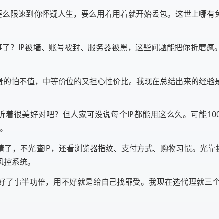
。要么限速到你怀疑人生，要么用着用着就开始丢包。这世上哪有
事了？IP被墙、账号被封、服务器被黑，这些问题能把你折磨
，贵的怕不值，中等价位的又担心性价比。我现在总结出来的经验
"听着很美好对吧？但人家可没说每个IP都能用这么久。可能10
耍。
了，不光查IP，还看浏览器指纹、支付方式、购物习惯。光靠
风控系统。
得好了事半功倍，用不好就是给自己找罪受。我现在选代理就三