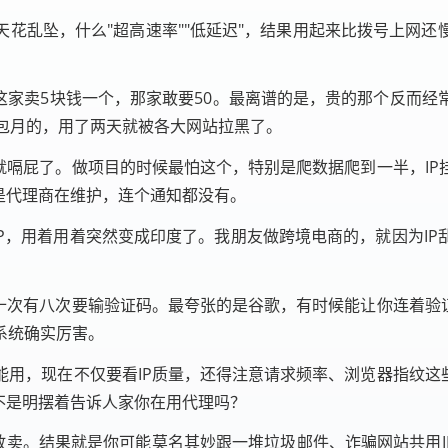
花乱坠，什么"超高速率""低延迟"，结果用起来比拨号上网
这家卖5块钱一个，那家敢要50。最离谱的是，贵的那个反而
包月的，用了两天就被各大网站拉黑了。
就嗝屁了。做项目的时候最怕这个，特别是爬数据爬到一半，I
是代理商在维护，连个通知都没有。
IP，用着用着突然变成印度了。我朋友做跨境电商的，就因为I
十次有八次要输验证码。最夸张的是谷歌，有时候能让你连着验
系统确实厉害。
用，现在不仅要看IP质量，还得注意请求频率、浏览器指纹这
不是明摆着告诉人家你在用代理吗？
都敢卖。结果就是你可能莫名其妙跟一堆垃圾邮件、诈骗网站共用I