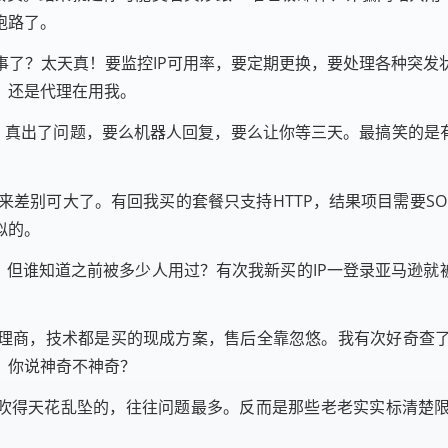
跑路了。
事了？太天真！要监控IP可用率，要定期更换，要处理各种突发
，还是代理在用我。
，真出了问题，要么机器人回复，要么让你等三天。最搞笑的是
用起来差别可大了。有回我买的套餐只支持HTTP，结果项目需要S
似的。
净，但谁知道之前被多少人用过？有次我新买的IP一登录亚马逊就
理商，技术都是买的现成方案，售后全靠忽悠。我有次好奇查
，你说神奇不神奇？
些吹得天花乱坠的，往往问题最多。反而是那些老老实实标清楚