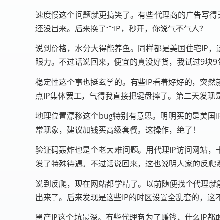
速度慢这个问题就更搞笑了。有些代理商的广告写得天
还没出来。后来换了个IP，秒开，你说气不气人？
说到价格，水分大得能养鱼。同样都是美国住宅IP，
眼力。不过话说回来，便宜的真没好货，我试过9块9
稳定性这个事也挺玄学的。有些IP看着好好的，突然
点IP集体罢工，气得我直接把键盘摔了。第二天发现
地理位置漂移这个bug特别有意思。明明买的是美国
常现象，建议加钱买高级套餐。这操作，绝了！
验证码轰炸也是个老大难问题。用代理IP访问网站，
发了特殊待遇。不过话说回来，这也说明人家的反爬
说到反爬，现在网站都学精了。以前随便找个代理就能
出来了。后来发现是这些IP的时区设置全乱套的，这
黑产IP这个坑最深。有些代理商为了赚钱，什么IP