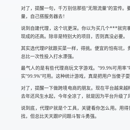
对了，提醒一句，千万别信那些"无限流量"的宣传
量，自己搭服务器去！
说到自建代理，这个坑更深。你以为买几个***就完
现成的还高。除非是特别大的项目，否则真没必要。
其实选代理IP就跟买菜一样，得挑。便宜的怕有坑
总比一次性投入打水漂强。
最气人的是有些代理商玩文字游戏。"99.9%可用率
实"99.9%"可用。这种统计游戏，真是把用户当傻子
对了，提醒一下做跨境电商的朋友。现在平台越来越精
去年还风生水起，今年全凉了，就是因为平台升级了
说到底，代理IP就是个工具，关键看你怎么用。用
找，但总比天天跟IP问题斗智斗勇强。