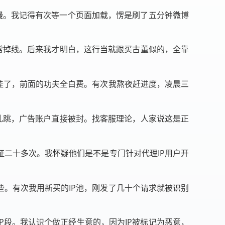
还慢。我记得有次等一个页面加载，愣是刷了五分钟微博
经常掉线。后来我才明白，这行当就跟买古董似的，全靠
P挂了，前面的功夫全白费。有次我熬夜赶进度，凌晨三
P乱跳，广告账户直接被封。找客服理论，人家说这是正
证二十多次。我怀疑他们是不是专门针对代理IP用户开
些。有次我用新买的IP池，刚发了几十个请求就被识别
P段。我认识个做正经生意的，因为IP被标记为恶意，