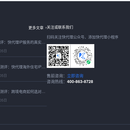
台湾IP地址2026最新测评：快代理节点稳定性与可用性实测
06日
关注或联系我们
更多文章
扫码关注快代理公众号、添加快代理小程序
IP购买2026年避坑测评：快代理IP服务的真实性能与性价比实测
05日
2026最新海外住宅IP测评：快代理海外住宅IP跨境适配与性能实测
售前咨询：
立即咨询
05日
咨询热线：
400-863-8728
2026香港代理IP深度测评：跨境电商如何选对高速稳定的节点？
05日
2026香港IP购买实测指南：跨境卖家必看的延迟、成本与稳定性深度对比
05日