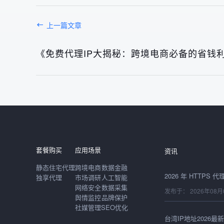
上一篇文章
《免费代理IP大揭秘：跨境电商必备的省钱
发布于： 2026年08月
套餐购买
应用场景
资讯
静态住宅代理
跨境电商
数据金融
独享代理
市场调研
人工智能
网络安全
数据采集
发布于： 2026年08月
舆情监控
品牌保护
社媒管理
SEO优化