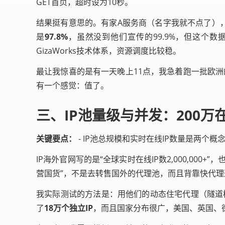
GET首页，超时设为10秒。
结果挺有意思的。有家A服务商（名字我就不点了），宣
是
97.8%
，虽然没到他们宣传的99.9%，但这个
GizaWorks技术体系，资源调度比较稳。
最让我惊喜的是有一天晚上11点，我急着跑一批欧洲的
有一个感觉：值了。
三、IP池量级与并发：200万
关键要点：
- IP池总规模和实时在线IP数量是两个概
IP海外官网写的是“全球实时在线IP数2,000,0
营国货”，不是去转售国外的代理池，而且背靠快代
我实际测试的方法是：用他们的动态住宅代理（隧道模
了
18万个独立IP
，而且国家分布很广，美国、英国、