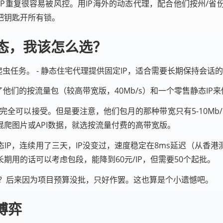
P重复很容易被风控。用IP海外的动态代理，配合他们按州/
把钥匙开所有锁。
态，我该怎么选？
虫任务。 - 静态住宅代理提供固定IP，适合需要长期保持会话的
他们的按流量包（较高带宽版，40Mb/s）和一个零售静态IP
完全可以接受。但是要注意，他们包月的那种带宽只有5-10M
爬图片或API数据，就选按流量付费的高带宽版。
IP，连续用了三天，IP没变过，速度稳定在8ms延迟（从香
期用的话可以考虑包段，能降到60元/IP，但需要50个起批。
段？后来因为项目预算没批，只好作罢。这也算是个小遗憾吧。
博弈