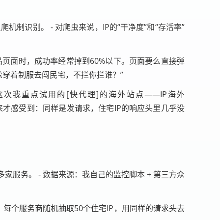
机制识别。 - 对爬虫来说，IP的“干净度”和“存活率”
品页面时，成功率经常掉到60%以下。页面要么直接弹
好像穿着制服去闯民宅，不拦你拦谁？”
我重点试用的[快代理]的海外站点——IP海外
来才感受到：同样是发请求，住宅IP的响应头里几乎没
家服务。 - 数据来源：我自己的监控脚本 + 第三方众
。每个服务商随机抽取50个住宅IP，用同样的请求头去