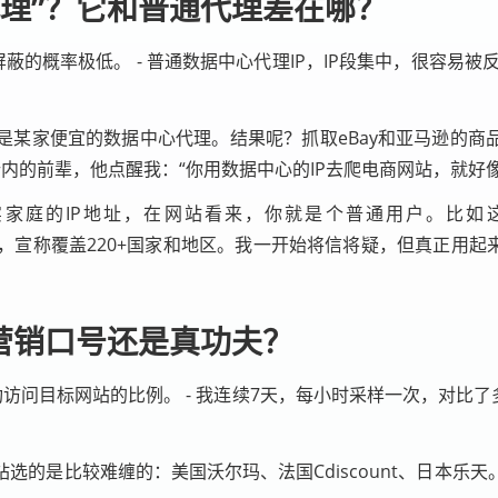
理”？它和普通代理差在哪？
蔽的概率极低。 - 普通数据中心代理IP，IP段集中，很容易被反爬
某家便宜的数据中心代理。结果呢？抓取eBay和亚马逊的商
后来问了行内的前辈，他点醒我：“你用数据中心的IP去爬电商网站，就
家庭的IP地址，在网站看来，你就是个普通用户。比如这次
，宣称覆盖220+国家和地区。我一开始将信将疑，但真正用起
是营销口号还是真功夫？
功访问目标网站的比例。 - 我连续7天，每小时采样一次，对比了多
的是比较难缠的：美国沃尔玛、法国Cdiscount、日本乐天