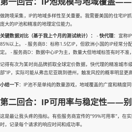
第一回合：IP池规模与地域覆盖—
做跨境采集，IP的地域多样性至关重要。我需要美国的住宅IP
庞大的IP池和精准的地理定位能力。
关键数据对比（基于我上个月的测试统计）：
-
快代理
：宣称I
85%以上。 - 服务商B：标称1.5亿IP，但欧洲小国的IP经
定。 - 服务商D：数据中心IP为主，数量大但地域标签有时不准
记得有次为某时尚品牌抓取全球定价数据，快代理的精准城市级定
部”IP，实际可能从弗吉尼亚跳到德州，触发风控的概率明显更
小结一下
：IP池不是单纯的数量游戏，地域覆盖的广度和精度
第二回合：IP可用率与稳定性——
这是最让我头疼的指标。有些服务商宣传的“99%可用率”，在
时，记录每个请求的响应时间和成功率。