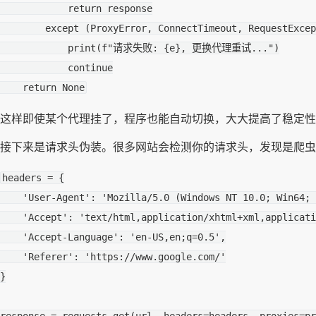
return
response
except
(
ProxyError
,
ConnectTimeout
,
RequestExcep
print
(
f
"请求失败: 
{
e
}
, 更换代理重试..."
)
continue
return
None
这样即使某个代理挂了，程序也能自动切换，大大提高了稳定性
接下来是请求头伪装。很多网站会检测你的请求头，发现是爬虫就直接
headers
=
{
'User-Agent'
:
'Mozilla/5.0 (Windows NT 10.0; Win64; 
'Accept'
:
'text/html,application/xhtml+xml,applicati
'Accept-Language'
:
'en-US,en;q=0.5'
,
'Referer'
:
'https://www.google.com/'
}