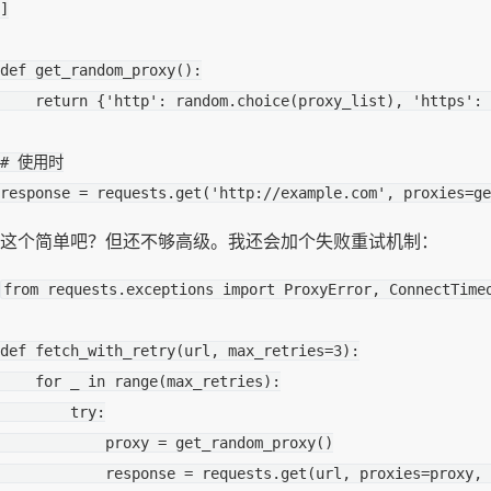
]
def
get_random_proxy
():
return
{
'http'
:
random
.
choice
(
proxy_list
),
'https'
:
# 使用时
response
=
requests
.
get
(
'http://example.com'
,
proxies
=
ge
这个简单吧？但还不够高级。我还会加个失败重试机制：
from
requests.exceptions
import
ProxyError
,
ConnectTime
def
fetch_with_retry
(
url
,
max_retries
=
3
):
for
_
in
range
(
max_retries
):
try
:
proxy
=
get_random_proxy
()
response
=
requests
.
get
(
url
,
proxies
=
proxy
,