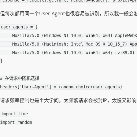
response
=
requests
.
get
(
url
,
headers
=
headers
,
proxies
=
pr
但每次都用同一个User-Agent也很容易被识别，所以我一般会准
user_agents
=
[
'Mozilla/5.0 (Windows NT 10.0; Win64; x64) AppleWebK
'Mozilla/5.0 (Macintosh; Intel Mac OS X 10_15_7) App
'Mozilla/5.0 (Windows NT 10.0; Win64; x64; rv:89.0) 
]
# 在请求中随机选择
headers
[
'User-Agent'
]
=
random
.
choice
(
user_agents
)
请求频率控制也是个大学问。太频繁请求会被封IP，太慢又影
import
time
import
random