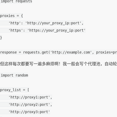
import
requests
proxies
=
{
'http'
:
'http://your_proxy_ip:port'
,
'https'
:
'https://your_proxy_ip:port'
}
response
=
requests
.
get
(
'http://example.com'
,
proxies
=
pr
但这样每次都要写一遍多麻烦啊！我一般会写个代理池，自动轮换
import
random
proxy_list
=
[
'http://proxy1:port'
,
'http://proxy2:port'
,
'http://proxy3:port'