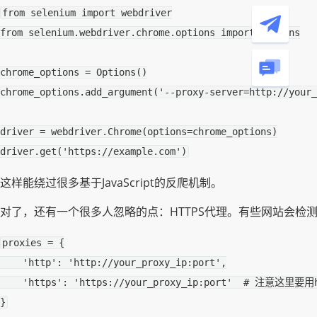
from
selenium
import
webdriver
from
selenium.webdriver.chrome.options
import
Options
chrome_options
=
Options
()
chrome_options
.
add_argument
(
'--proxy-server=http://your_
driver
=
webdriver
.
Chrome
(
options
=
chrome_options
)
driver
.
get
(
'https://example.com'
)
这样能绕过很多基于JavaScript的反爬机制。
对了，还有一个很多人忽略的点：HTTPS代理。有些网站会检测
proxies
=
{
'http'
:
'http://your_proxy_ip:port'
,
'https'
:
'https://your_proxy_ip:port'
# 注意这里要用h
}