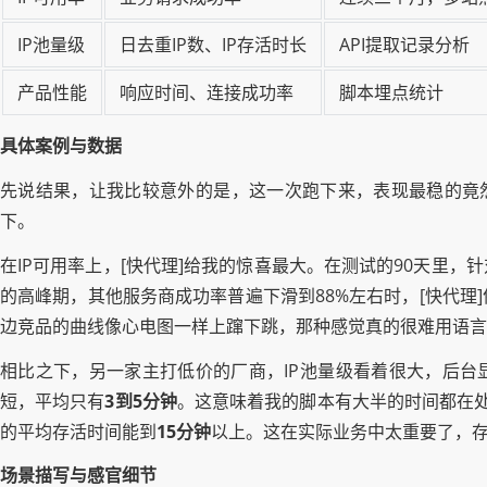
IP池量级
日去重IP数、IP存活时长
API提取记录分析
产品性能
响应时间、连接成功率
脚本埋点统计
具体案例与数据
先说结果，让我比较意外的是，这一次跑下来，表现最稳的竟然
下。
在IP可用率上，[快代理]给我的惊喜最大。在测试的90天里
的高峰期，其他服务商成功率普遍下滑到88%左右时，[快代理
边竞品的曲线像心电图一样上蹿下跳，那种感觉真的很难用语言
相比之下，另一家主打低价的厂商，IP池量级看着很大，后台显示
短，平均只有
3到5分钟
。这意味着我的脚本有大半的时间都在处
的平均存活时间能到
15分钟
以上。这在实际业务中太重要了，存
场景描写与感官细节