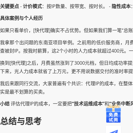
关键要点
-
计价模式
：按IP数量、按带宽、按时长。 -
隐性成本
具体案例与个人经历
如果只看单价，[快代理]确实不占优势。但如果我们算一笔“总
我拿那个出问题的东南亚项目举例。之前用的低价服务商，月费
查被封IP。按我时薪算，这2个小时的人力成本就超过400元。
换到[快代理]之后，月费虽然涨到了3000元档，但日均成功率
下来，光人力成本就省了上万元，更不用说数据交付的准时率提
我后来跟同行交流，大家普遍有个共识：代理IP的成本，在整
实是最不划算的买卖。
小结
评估代理IP的成本，一定要把
“技术运维成本”
和
“业务中断
总结与思考