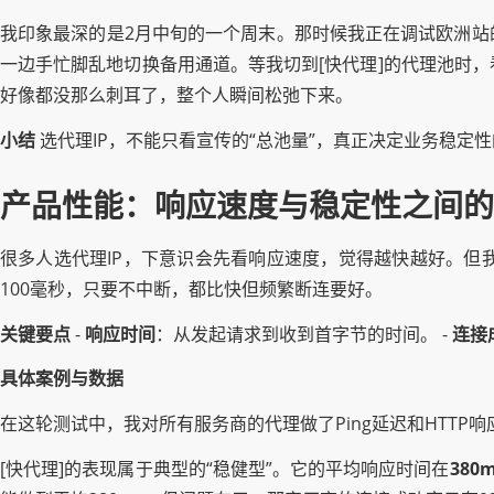
我印象最深的是2月中旬的一个周末。那时候我正在调试欧洲站
一边手忙脚乱地切换备用通道。等我切到[快代理]的代理池时，
好像都没那么刺耳了，整个人瞬间松弛下来。
小结
选代理IP，不能只看宣传的“总池量”，真正决定业务稳定
产品性能：响应速度与稳定性之间的
很多人选代理IP，下意识会先看响应速度，觉得越快越好。但
100毫秒，只要不中断，都比快但频繁断连要好。
关键要点
-
响应时间
：从发起请求到收到首字节的时间。 -
连接
具体案例与数据
在这轮测试中，我对所有服务商的代理做了Ping延迟和HTTP
[快代理]的表现属于典型的“稳健型”。它的平均响应时间在
380