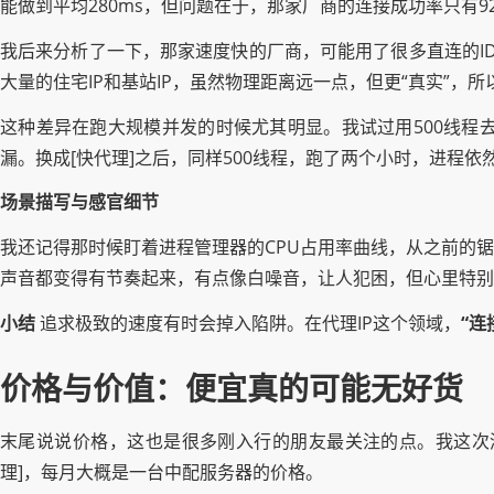
能做到平均280ms，但问题在于，那家厂商的连接成功率只有9
我后来分析了一下，那家速度快的厂商，可能用了很多直连的IDC
大量的住宅IP和基站IP，虽然物理距离远一点，但更“真实”，
这种差异在跑大规模并发的时候尤其明显。我试过用500线程
漏。换成[快代理]之后，同样500线程，跑了两个小时，进程
场景描写与感官细节
我还记得那时候盯着进程管理器的CPU占用率曲线，从之前的
声音都变得有节奏起来，有点像白噪音，让人犯困，但心里特别
小结
追求极致的速度有时会掉入陷阱。在代理IP这个领域，
“连
价格与价值：便宜真的可能无好货
末尾说说价格，这也是很多刚入行的朋友最关注的点。我这次测
理]，每月大概是一台中配服务器的价格。