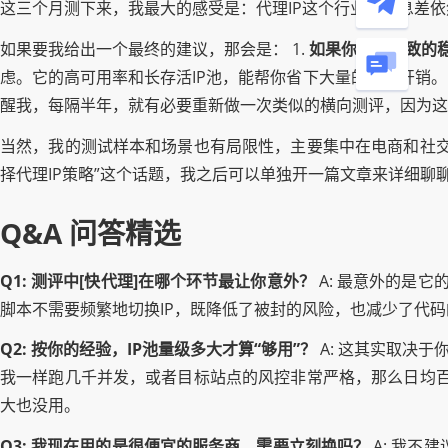
这三个月测下来，我最大的感受是：代理IP这个行业，信息差
如果要我给出一个最终的建议，那会是： 1.
如果你追求极致的
虑。它的高可用率和长存活IP池，能帮你省下大量的隐形开销。 
醒我，每隔半年，就有必要重新做一次类似的横向测评，因为这
当然，我的测试样本和场景也有局限性，主要集中在电商和社交
择代理IP策略”这个话题，我之后可以单独开一篇文章来详细聊
Q&A 问答精选
Q1: 测评中[快代理]在哪个环节最让你意外？
A: 最意外的是它
脚本不需要频繁地切换IP，既降低了被封的风险，也减少了代
Q2: 按你的经验，IP池量级多大才算“够用”？
A: 这其实取决
我一样跑几千并发，或者目标站点的风控非常严格，那么日均百万
大也没用。
Q3: 我现在用的是很便宜的服务商，需要立刻换吗？
A: 我不