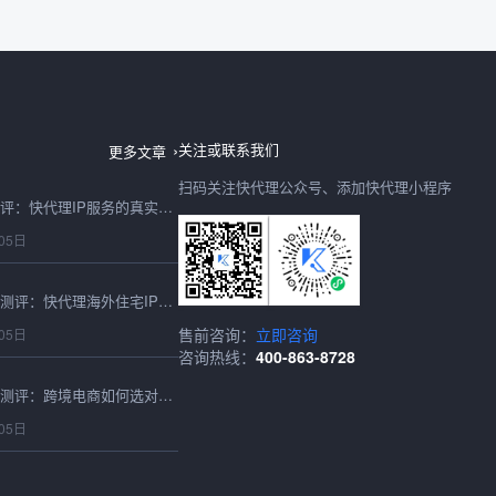
台湾IP地址2026最新测评：快代理节点稳定性与可用性实测
06日
IP购买2026年避坑测评：快代理IP服务的真实性能与性价比实测
关注或联系我们
更多文章
05日
扫码关注快代理公众号、添加快代理小程序
2026最新海外住宅IP测评：快代理海外住宅IP跨境适配与性能实测
05日
2026香港代理IP深度测评：跨境电商如何选对高速稳定的节点？
售前咨询：
立即咨询
咨询热线：
400-863-8728
05日
2026香港IP购买实测指南：跨境卖家必看的延迟、成本与稳定性深度对比
05日