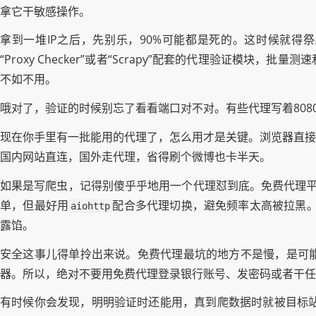
拿它干敏感操作。
拿到一堆IP之后，先别乐，90%可能都是死的。这时候就得
“Proxy Checker”或者“Scrapy”配套的代理验证模块，
不如不用。
哦对了，验证的时候别忘了看看端口对不对。有些代理写着808
现在你手里有一批能用的代理了，怎么用才是关键。浏览器直接配
国内网站直连，国外走代理，省得刷个微博也卡半天。
如果是写爬虫，记得别傻乎乎地用一个代理怼到底。免费代理平均
单，但最好用
配合多代理切换，避免频率太高被拉黑。
aiohttp
露馅。
安全这事儿得单拎出来说。免费代理最坑的地方不是慢，是可
器。所以，绝对不要用免费代理登录银行账号、发密码或者干任
有时候你会发现，明明验证时还能用，真到爬数据时就被目标站封