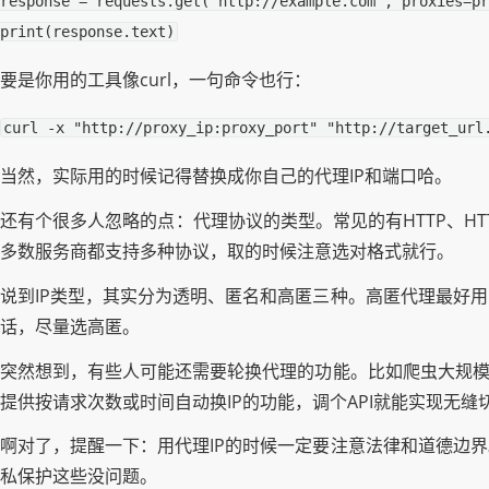
response
=
requests
.
get
(
"http://example.com"
,
proxies
=
pr
print
(
response
.
text
)
要是你用的工具像curl，一句命令也行：
当然，实际用的时候记得替换成你自己的代理IP和端口哈。
还有个很多人忽略的点：代理协议的类型。常见的有HTTP、HTTP
多数服务商都支持多种协议，取的时候注意选对格式就行。
说到IP类型，其实分为透明、匿名和高匿三种。高匿代理最好
话，尽量选高匿。
突然想到，有些人可能还需要轮换代理的功能。比如爬虫大规模
提供按请求次数或时间自动换IP的功能，调个API就能实现无
啊对了，提醒一下：用代理IP的时候一定要注意法律和道德边
私保护这些没问题。