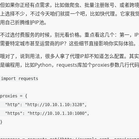
但如果你正经有点需求，比如做爬虫、批量注册账号、或者跨境
上选择不少，不过今天咱们就提一个吧，比如快代理。它家我觉
用自己折腾维护IP池。
不过选付费服务的时候，别光看价格。重点看这几个：第一，I
需要特定城市甚至运营商的IP？这些细节直接影响你实际体验。
哦对了，说到用法，很多人拿了代理IP却不知道怎么配置。其实没
是编程用，比如Python，requests库加个proxies参数几行
import
requests
proxies
=
{
"http"
:
"http://10.10.1.10:3128"
,
"https"
:
"http://10.10.1.10:1080"
,
}