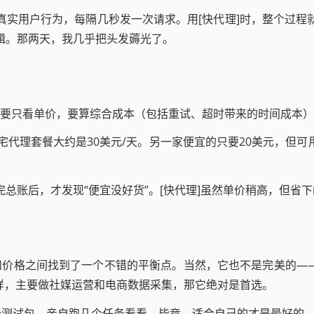
真实用户行为，每隔几秒发一次请求。用[快代理]时，整个过程
辑。那两天，我几乎把头发薅光了。
 - 不要只看单价，要算综合成本（包括重试、超时带来的时间成本
住宅代理套餐大约是30美元/天。另一家便宜的只要20美元，但
总账后，才发现“便宜没好货”。[快代理]虽然单价稍高，但省
能和价格之间找到了一个不错的平衡点。当然，它也不是完美的—
样，主要做社媒运营和电商数据采集，那它绝对是首选。
费测试包，亲自跑几个任务看看。毕竟，适合自己的才是最好的