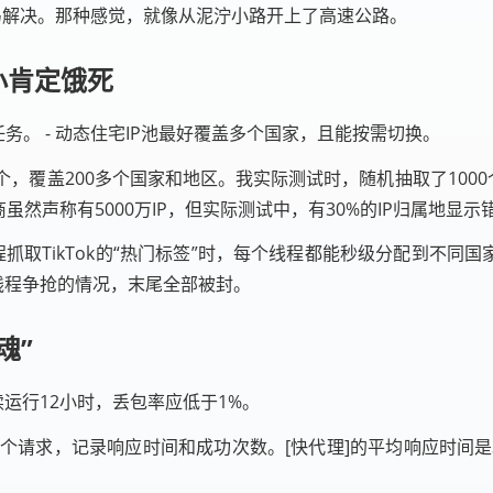
马解决。那种感觉，就像从泥泞小路开上了高速公路。
小肯定饿死
模任务。 - 动态住宅IP池最好覆盖多个国家，且能按需切换。
亿个，覆盖200多个国家和地区。我实际测试时，随机抽取了100
虽然声称有5000万IP，但实际测试中，有30%的IP归属地显
线程抓取TikTok的“热门标签”时，每个线程都能秒级分配到不
个线程争抢的情况，末尾全部被封。
魂”
 连续运行12小时，丢包率应低于1%。
个请求，记录响应时间和成功次数。[快代理]的平均响应时间是3