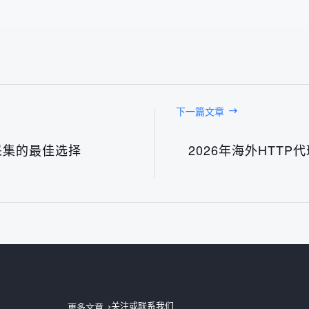
下一篇文章
采集的最佳选择
2026年海外HTT
台湾IP地址2026最新测评：快代理节点稳定性与可用性实测
06日
IP购买2026年避坑测评：快代理IP服务的真实性能与性价比实测
05日
关注或联系我们
更多文章